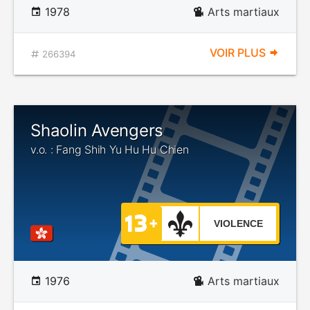
1978
Arts martiaux
VOIR PLUS
266394
Shaolin Avengers
v.o. : Fang Shih Yu Hu Hu Chien
VIOLENCE
1976
Arts martiaux