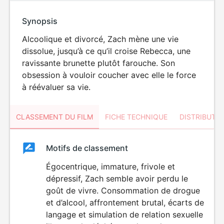
Synopsis
Alcoolique et divorcé, Zach mène une vie
dissolue, jusqu’à ce qu’il croise Rebecca, une
ravissante brunette plutôt farouche. Son
obsession à vouloir coucher avec elle le force
à réévaluer sa vie.
CLASSEMENT DU FILM
FICHE TECHNIQUE
DISTRIBUTE
Classement
Motifs de classement
Classement
du
Égocentrique, immature, frivole et
dépressif, Zach semble avoir perdu le
film
goût de vivre. Consommation de drogue
et d’alcool, affrontement brutal, écarts de
langage et simulation de relation sexuelle