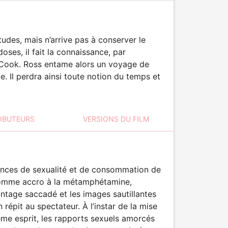
udes, mais n’arrive pas à conserver le
doses, il fait la connaissance, par
he Cook. Ross entame alors un voyage de
. Il perdra ainsi toute notion du temps et
RIBUTEURS
VERSIONS DU FILM
uences de sexualité et de consommation de
n homme accro à la métamphétamine,
ntage saccadé et les images sautillantes
épit au spectateur. À l’instar de la mise
 même esprit, les rapports sexuels amorcés