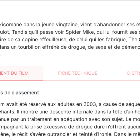
xicomane dans la jeune vingtaine, vient d’abandonner ses ét
ot. Tandis qu’il passe voir Spider Mike, qui lui fournit ses 
aire de sa copine effeuilleuse, de celui qui les fabrique, T
 dans un tourbillon effréné de drogue, de sexe et de démence
.
ENT DU FILM
FICHE TECHNIQUE
DIST
sement
fs de classement
t
ilm avait été réservé aux adultes en 2003, à cause de séq
ÉROTISME
LANGAGE
fiants. Il montre une descente infernale dans la tête d’u
VULGAIRE
nue par un traitement en adéquation avec son sujet. Le mo
pagnant la prise excessive de drogue dure n’offrent aucun r
ène, le récit s’avère outrancier et teinté d’ironie. Dans le