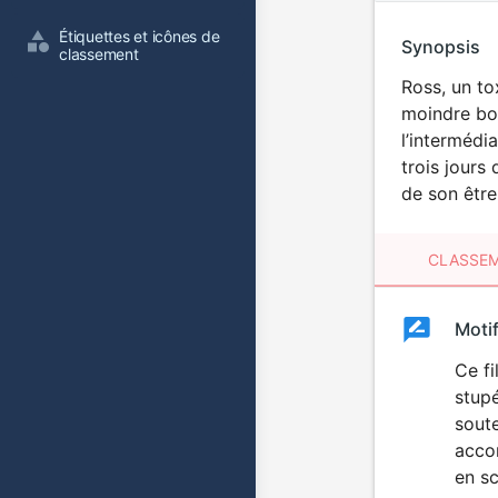
Étiquettes et icônes de 
Synopsis
classement
Ross, un to
moindre boul
l’intermédi
trois jours
de son être
CLASSEM
Clas
Moti
Classemen
du
Ce f
stupé
film
soute
accom
en sc