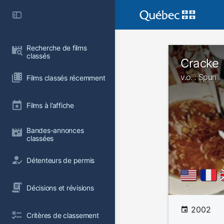
Recherche de films 
classés
Cracke
v.o. : Spun
Films classés récemment
Films à l’affiche
Bandes-annonces 
classées
Détenteurs de permis
Décisions et révisions
2002
Critères de classement