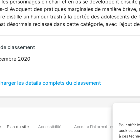
 les personnages en chair et en os se développent ensuite 
s-ci évoquent des pratiques marginales de manière brève, m
re distille un humour trash à la portée des adolescents de 
est désormais reclassé dans cette catégorie, avec l’ajout de
 de classement
cembre 2020
er
charger les détails complets du classement
sement
Pour offrir 
e
Plan du site
Accessibilité
Accès à l'information
Déclara
cookies pour
à ces techn