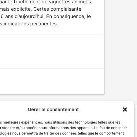
par le truchement de vignettes animées.
ais explicite. Certes complaisante,
16 ans d’aujourd’hui. En conséquence, le
s indications pertinentes.
Gérer le consentement
les meilleures expériences, nous utilisons des technologies telles que les
tion de services
Politique de confidentialité
 stocker et/ou accéder aux informations des appareils. Le fait de consentir
ologies nous permettra de traiter des données telles que le comportement