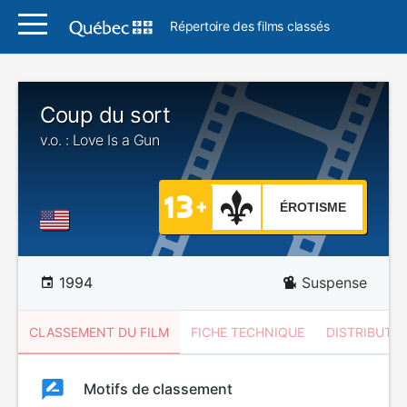
Répertoire des films classés
Coup du sort
v.o. : Love Is a Gun
ÉROTISME
1994
Suspense
CLASSEMENT DU FILM
FICHE TECHNIQUE
DISTRIBUTE
Classement
Motifs de classement
Classement