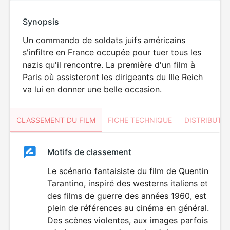
Synopsis
Un commando de soldats juifs américains
s'infiltre en France occupée pour tuer tous les
nazis qu'il rencontre. La première d'un film à
Paris où assisteront les dirigeants du IIIe Reich
va lui en donner une belle occasion.
CLASSEMENT DU FILM
FICHE TECHNIQUE
DISTRIBUTE
Classement
Motifs de classement
Classement
du
Le scénario fantaisiste du film de Quentin
VIOLENCE
Tarantino, inspiré des westerns italiens et
film
des films de guerre des années 1960, est
plein de références au cinéma en général.
Des scènes violentes, aux images parfois