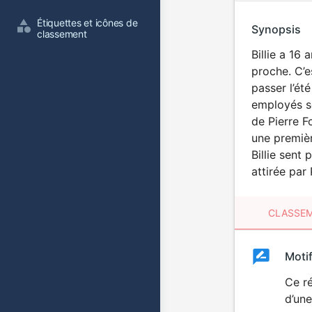
Étiquettes et icônes de 
Synopsis
classement
Billie a 16
proche. C’e
passer l’ét
employés se
de Pierre F
une premièr
Billie sent
attirée par 
CLASSEM
Clas
Moti
Classemen
du
Ce r
d’une
film