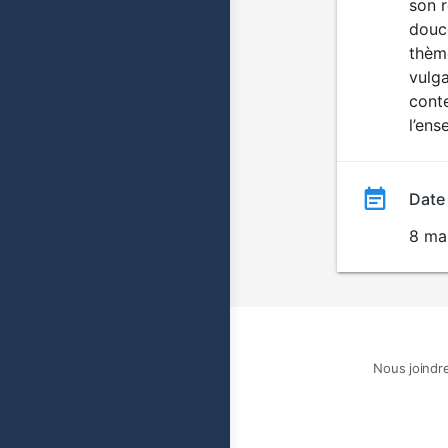
son r
douce
thèm
vulga
conte
l’ens
Date
8 ma
Nous joindr