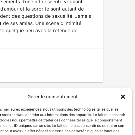
eversements d’une adolescente voguant
 d’amour et la sororité sont autant de
dent des questions de sexualité. Jamais
et de ses amies. Une scène d’intimité
nche quelque peu avec la retenue de
Gérer le consentement
les meilleures expériences, nous utilisons des technologies telles que les
tion de services
Politique de confidentialité
 stocker et/ou accéder aux informations des appareils. Le fait de consentir
ologies nous permettra de traiter des données telles que le comportement
n ou les ID uniques sur ce site. Le fait de ne pas consentir ou de retirer son
 peut avoir un effet négatif sur certaines caractéristiques et fonctions.