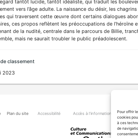
egard tantôt lucide, tantôt idéaliste, qui traduit les boul
ment vers l’âge adulte. La naissance du désir, les chagrins
es qui traversent cette œuvre dont certains dialogues abor
ires, ces propos reflètent les préoccupations de l’héroïne 
nant de la nudité, centrale dans le parcours de Billie, tra
emble, mais ne saurait troubler le public préadolescent.
 de classement
i 2023
Pour offrir 
e
Plan du site
Accessibilité
Accès à l'information
Déclara
cookies pour
à ces techn
de navigatio
consentement