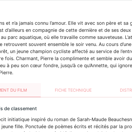
 ans et n’a jamais connu l’amour. Elle vit avec son père et sa
st d’ailleurs en compagnie de cette dernière et de ses deux 
é au parc aquatique, où elle travaille comme sauveteuse. L’a
 retrouvent souvent ensemble le soir venu. Au cours d’une d
orêt, un jeune champion cycliste affecté au service de l’entr
e fois. Charmant, Pierre la complimente et semble avoir du 
 peu à peu son cœur fondre, jusqu’à ce qu’Annette, qui ignore
Pierre.
ENT DU FILM
FICHE TECHNIQUE
DIST
sement
fs de classement
t
écit initiatique inspiré du roman de Sarah-Maude Beauches
DÉCONSEILLÉ
AUX JEUNES
 jeune fille. Ponctuée de poèmes écrits et récités par la prot
ENFANTS