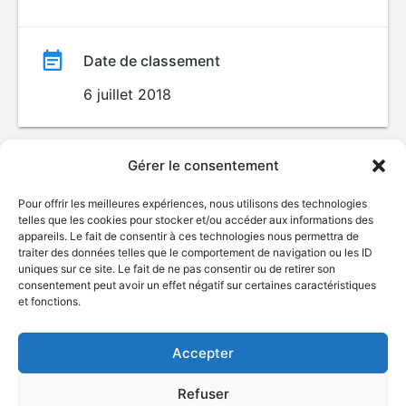
Date de classement
6 juillet 2018
Gérer le consentement
Pour offrir les meilleures expériences, nous utilisons des technologies
telles que les cookies pour stocker et/ou accéder aux informations des
appareils. Le fait de consentir à ces technologies nous permettra de
traiter des données telles que le comportement de navigation ou les ID
uniques sur ce site. Le fait de ne pas consentir ou de retirer son
© Gouvernement du Québec, 2026
consentement peut avoir un effet négatif sur certaines caractéristiques
et fonctions.
Nous joindre
Plan du site
Accepter
Accessibilité
Accès à l'information
Refuser
Déclaration de services