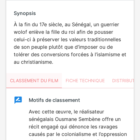
Synopsis
À la fin du 17e siècle, au Sénégal, un guerrier
wolof enlève la fille du roi afin de pousser
celui-ci à préserver les valeurs traditionnelles
de son peuple plutôt que d’imposer ou de
tolérer des conversions forcées à l’islamisme et
au christianisme.
CLASSEMENT DU FILM
FICHE TECHNIQUE
DISTRIBUTE
Classement
Motifs de classement
Classement
du
Avec cette œuvre, le réalisateur
DÉCONSEILLÉ
AUX JEUNES
sénégalais Ousmane Sembène offre un
film
ENFANTS
récit engagé qui dénonce les ravages
causés par le colonialisme et l’oppression