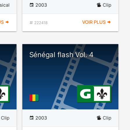
ical
2003
Clip
US
VOIR PLUS
222418
Sénégal flash Vol. 4
Clip
2003
Clip