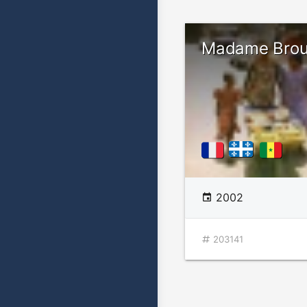
Madame Brou
2002
203141