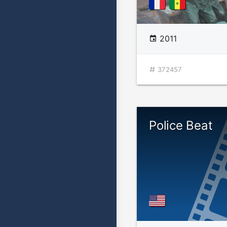
2011
372457
Police Beat