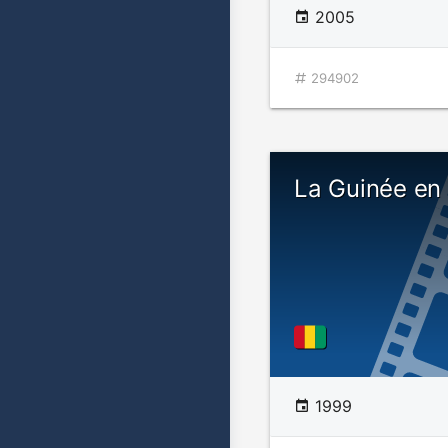
2005
294902
La Guinée en 
1999