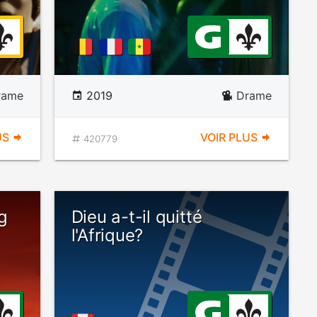
rame
2019
Drame
US
VOIR PLUS
420779
g
Dieu a-t-il quitté
l'Afrique?