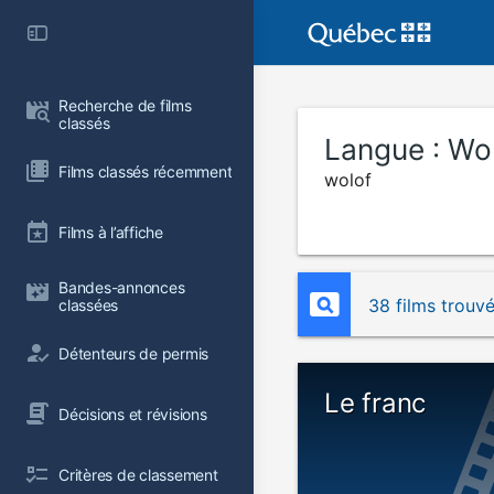
Recherche de films 
classés
Langue :
Wo
Films classés récemment
wolof
Films à l’affiche
Bandes-annonces 
38 films trouv
classées
Détenteurs de permis
Le franc
Décisions et révisions
Critères de classement