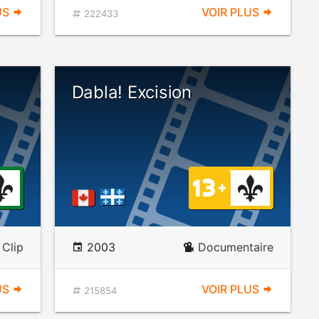
US
VOIR PLUS
222433
Dabla! Excision
Clip
2003
Documentaire
US
VOIR PLUS
215854