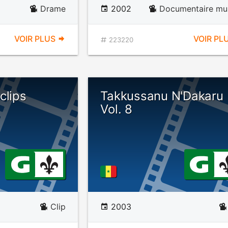
Drame
2002
Documentaire mus
VOIR PLUS
VOIR PL
223220
clips
Takkussanu N'Dakaru
Vol. 8
Clip
2003