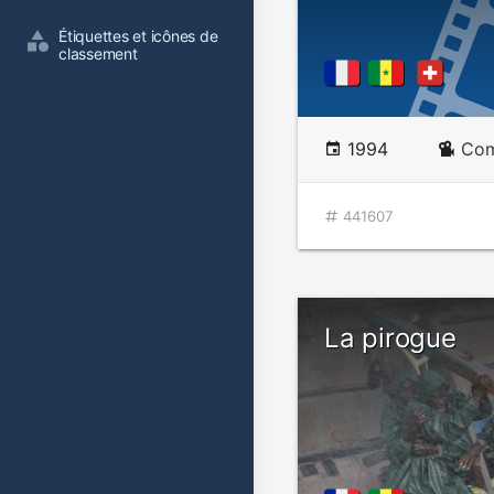
Étiquettes et icônes de 
classement
1994
Com
441607
La pirogue