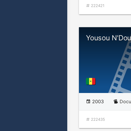
222421
Yousou N'Dou
2003
Docu
222435