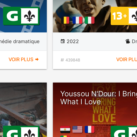
édie dramatique
2022
D
VOIR PLUS
VOIR PL
439848
Youssou N'Dour: I Brin
What I Love