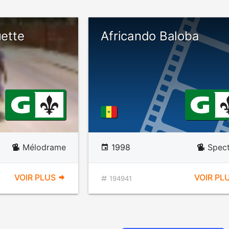
ette
Africando Baloba
Mélodrame
1998
Spect
VOIR PLUS
VOIR PL
194941