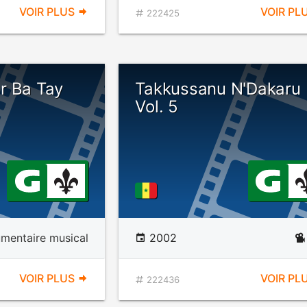
VOIR PLUS
VOIR PL
222425
r Ba Tay
Takkussanu N'Dakaru
Vol. 5
mentaire musical
2002
VOIR PLUS
VOIR PL
222436