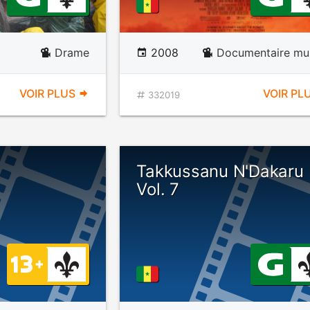
Drame
2008
Documentaire mus
VOIR PLUS
VOIR PL
332019
Takkussanu N'Dakaru
Vol. 7