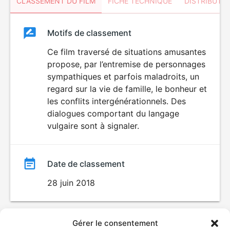
CLASSEMENT DU FILM
FICHE TECHNIQUE
DISTRIBUTE
Classement
Motifs de classement
Classement
du
Ce film traversé de situations amusantes
propose, par l’entremise de personnages
film
sympathiques et parfois maladroits, un
regard sur la vie de famille, le bonheur et
les conflits intergénérationnels. Des
dialogues comportant du langage
vulgaire sont à signaler.
Date de classement
28 juin 2018
Gérer le consentement