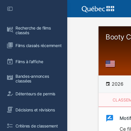
Recherche de films 
classés
Booty C
Films classés récemment
Films à l’affiche
Bandes-annonces 
classées
2026
Détenteurs de permis
CLASSEM
Décisions et révisions
Clas
Moti
Classemen
Critères de classement
du
Ce fi