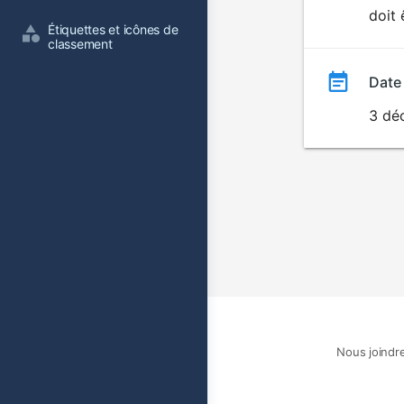
doit 
film
Étiquettes et icônes de 
classement
Date
3 dé
Nous joindr