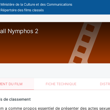
Ministère de la Culture et des Communications
Répertoire des films classés
all Nymphos 2
ENT DU FILM
FICHE TECHNIQUE
DIST
sement
fs de classement
t
lm a comme propos essentiel de présenter des actes sexuels