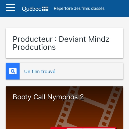
Répertoire des films classés
Producteur :
Deviant Mindz
Prodcutions
Un film trouvé
Booty Call Nymphos 2