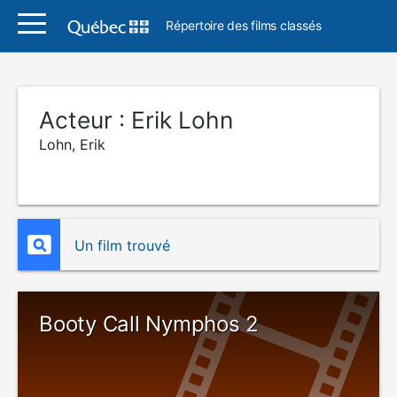
Répertoire des films classés
Acteur :
Erik Lohn
Lohn, Erik
Un film trouvé
Booty Call Nymphos 2