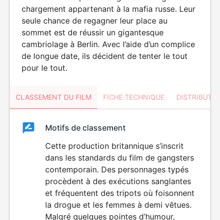
chargement appartenant à la mafia russe. Leur
seule chance de regagner leur place au
sommet est de réussir un gigantesque
cambriolage à Berlin. Avec l’aide d’un complice
de longue date, ils décident de tenter le tout
pour le tout.
CLASSEMENT DU FILM
FICHE TECHNIQUE
DISTRIBUTE
Classement
Motifs de classement
Classement
du
Cette production britannique s’inscrit
VIOLENCE
dans les standards du film de gangsters
ÉROTISME
film
contemporain. Des personnages typés
procèdent à des exécutions sanglantes
et fréquentent des tripots où foisonnent
la drogue et les femmes à demi vêtues.
Malgré quelques pointes d’humour,