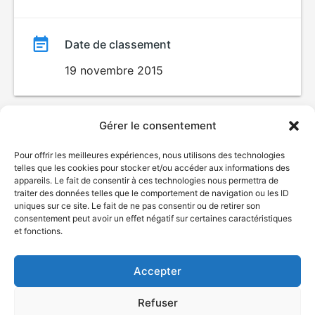
Date de classement
19 novembre 2015
Gérer le consentement
Pour offrir les meilleures expériences, nous utilisons des technologies
telles que les cookies pour stocker et/ou accéder aux informations des
appareils. Le fait de consentir à ces technologies nous permettra de
traiter des données telles que le comportement de navigation ou les ID
uniques sur ce site. Le fait de ne pas consentir ou de retirer son
© Gouvernement du Québec, 2026
consentement peut avoir un effet négatif sur certaines caractéristiques
et fonctions.
Nous joindre
Plan du site
Accepter
Accessibilité
Accès à l'information
Refuser
Déclaration de services