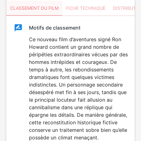
CLASSEMENT DU FILM
FICHE TECHNIQUE
DISTRIBUTE
Classement
Motifs de classement
Classement
du
Ce nouveau film d’aventures signé Ron
DÉCONSEILLÉ
AUX JEUNES
Howard contient un grand nombre de
film
ENFANTS
péripéties extraordinaires vécues par des
hommes intrépides et courageux. De
temps à autre, les rebondissements
dramatiques font quelques victimes
indistinctes. Un personnage secondaire
désespéré met fin à ses jours, tandis que
le principal locuteur fait allusion au
cannibalisme dans une réplique qui
épargne les détails. De manière générale,
cette reconstitution historique fictive
conserve un traitement sobre bien qu’elle
possède un climat menaçant.