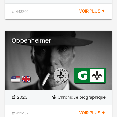
VOIR PLUS
443200
Oppenheimer
2023
Chronique biographique
VOIR PLUS
433452