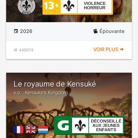
VIOLENCE
HORREUR
2026
Épouvante
VOIR PLUS
446674
Le royaume de Kensuké
v.o. : Kensuke's Kingdom
DÉCONSEILLÉ
AUX JEUNES
ENFANTS