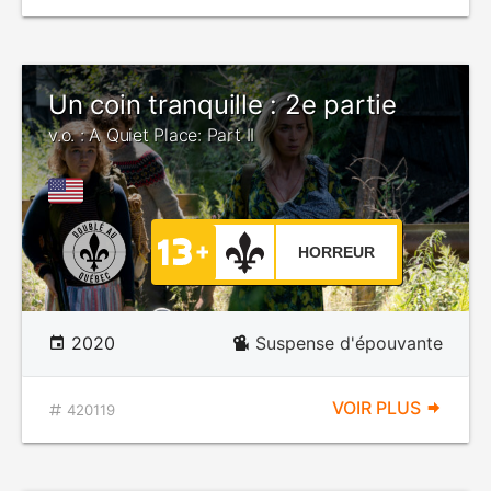
Un coin tranquille : 2e partie
v.o. : A Quiet Place: Part II
HORREUR
2020
Suspense d'épouvante
VOIR PLUS
420119