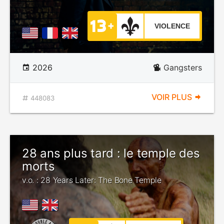
VIOLENCE
2026
Gangsters
VOIR PLUS
448083
28 ans plus tard : le temple des
morts
v.o. : 28 Years Later: The Bone Temple