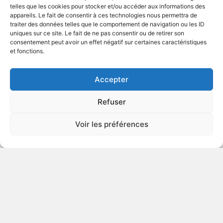
ENFANTS
telles que les cookies pour stocker et/ou accéder aux informations des
appareils. Le fait de consentir à ces technologies nous permettra de
traiter des données telles que le comportement de navigation ou les ID
uniques sur ce site. Le fait de ne pas consentir ou de retirer son
2017
Drame de guerre
consentement peut avoir un effet négatif sur certaines caractéristiques
et fonctions.
VOIR PLUS
401964
Accepter
Refuser
Anthropoid
Voir les préférences
VIOLENCE