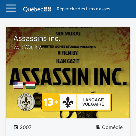
Répertoire des films classés
Assassins inc.
v.o. : War, Inc.
LANGAGE
VULGAIRE
2007
Comédie