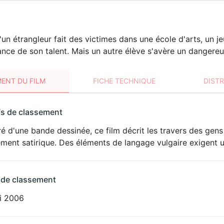
un étrangleur fait des victimes dans une école d'arts, un jeu
nce de son talent. Mais un autre élève s'avère un dangereux
ENT DU FILM
FICHE TECHNIQUE
DIST
sement
fs de classement
t
ré d'une bande dessinée, ce film décrit les travers des gens 
LANGAGE
ement satirique. Des éléments de langage vulgaire exigent u
VULGAIRE
 de classement
i 2006