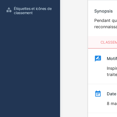
Étiquettes et icônes de 
Synopsis
classement
Pendant qu'
reconnaissa
CLASSEM
Clas
Moti
Classemen
du
Inspi
trait
film
Date
8 ma