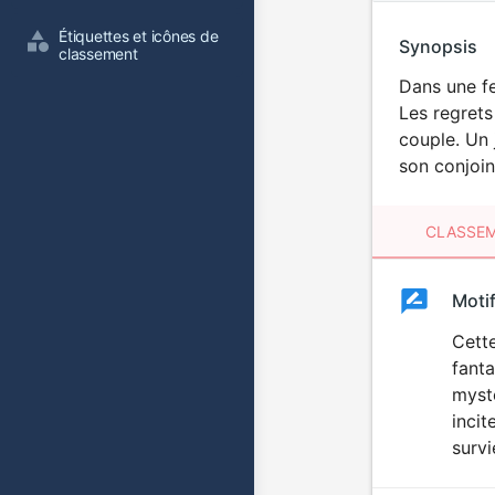
Étiquettes et icônes de 
Synopsis
classement
Dans une fe
Les regrets
couple. Un j
son conjoin
CLASSEM
Clas
Moti
Classemen
du
Cett
fanta
film
mystè
incit
survi