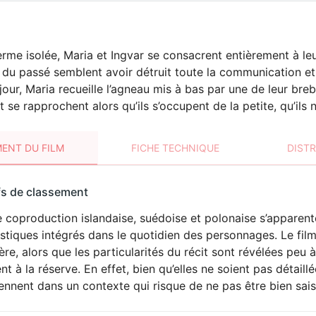
rme isolée, Maria et Ingvar se consacrent entièrement à leu
 du passé semblent avoir détruit toute la communication et
our, Maria recueille l’agneau mis à bas par une de leur brebis
t se rapprochent alors qu’ils s’occupent de la petite, qu’ils
ENT DU FILM
FICHE TECHNIQUE
DIST
sement
fs de classement
t
e coproduction islandaise, suédoise et polonaise s’apparen
stiques intégrés dans le quotidien des personnages. Le fil
re, alors que les particularités du récit sont révélées peu
ent à la réserve. En effet, bien qu’elles ne soient pas détai
ennent dans un contexte qui risque de ne pas être bien saisi