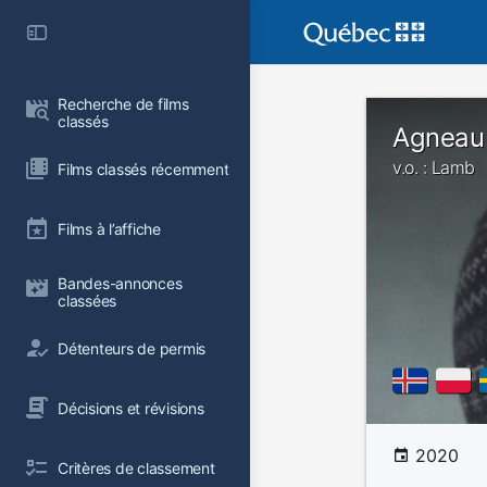
Recherche de films 
classés
Agneau
v.o. : Lamb
Films classés récemment
Films à l’affiche
Bandes-annonces 
classées
Détenteurs de permis
Décisions et révisions
2020
Critères de classement