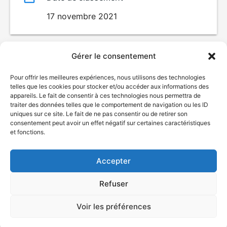
17 novembre 2021
Gérer le consentement
Pour offrir les meilleures expériences, nous utilisons des technologies
telles que les cookies pour stocker et/ou accéder aux informations des
appareils. Le fait de consentir à ces technologies nous permettra de
traiter des données telles que le comportement de navigation ou les ID
uniques sur ce site. Le fait de ne pas consentir ou de retirer son
consentement peut avoir un effet négatif sur certaines caractéristiques
© Gouvernement du Québec, 2026
et fonctions.
Nous joindre
Accepter
Plan du site
Accessibilité
Refuser
Accès à l'information
Déclaration de services
Politique de confidentialité
Voir les préférences