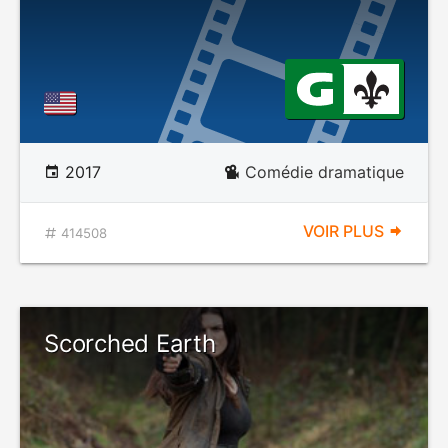
2017
Comédie dramatique
VOIR PLUS
414508
Scorched Earth