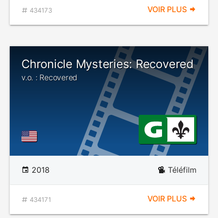
VOIR PLUS
434173
Chronicle Mysteries: Recovered
v.o. : Recovered
2018
Téléfilm
VOIR PLUS
434171