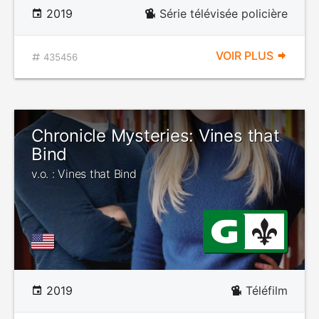
2019
Série télévisée policière
VOIR PLUS
435456
Chronicle Mysteries: Vines that
Bind
v.o. : Vines that Bind
2019
Téléfilm