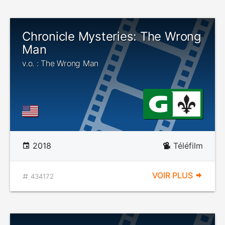
Chronicle Mysteries: The Wrong
Man
v.o. : The Wrong Man
2018
Téléfilm
VOIR PLUS
434172