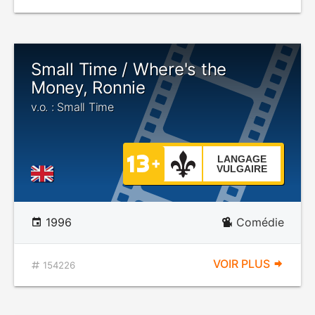
Small Time / Where's the
Money, Ronnie
v.o. : Small Time
LANGAGE
VULGAIRE
1996
Comédie
VOIR PLUS
154226