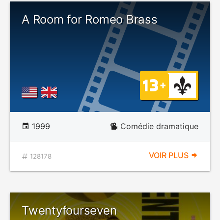
A Room for Romeo Brass
1999
Comédie dramatique
VOIR PLUS
128178
Twentyfourseven