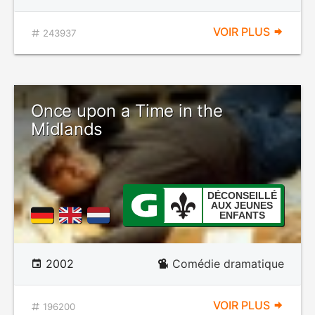
VOIR PLUS
243937
Once upon a Time in the
Midlands
DÉCONSEILLÉ
AUX JEUNES
ENFANTS
2002
Comédie dramatique
VOIR PLUS
196200