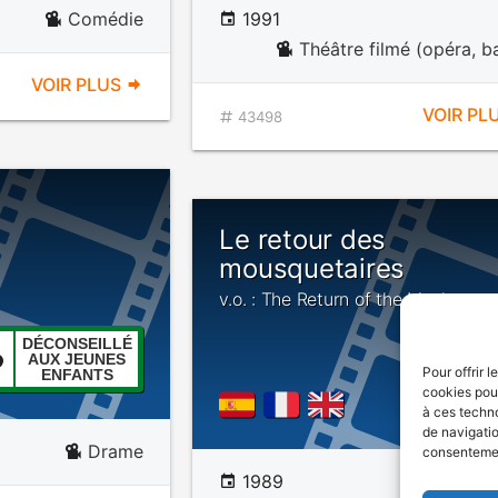
Comédie
1991
Théâtre filmé (opéra, ba
VOIR PLUS
VOIR PL
43498
Le retour des
mousquetaires
v.o. : The Return of the Musketeer
DÉCONSEILLÉ
AUX JEUNES
Pour offrir 
ENFANTS
cookies pour
à ces techn
de navigatio
Drame
consentement
1989
Avent