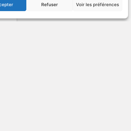
cepter
Refuser
Voir les préférences
VOIR PLUS
36697
US
Superman II
Autre titre : Superman II - The Richard
Donner Cut
1980
Science-fiction
ction
VOIR PLUS
19930
US