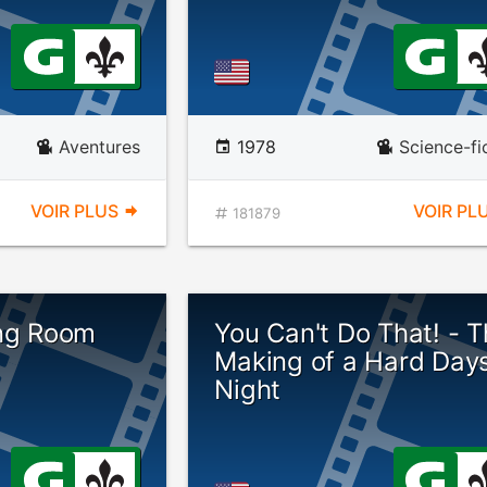
Aventures
1978
Science-fi
VOIR PLUS
VOIR PL
181879
ing Room
You Can't Do That! - 
Making of a Hard Day
Night