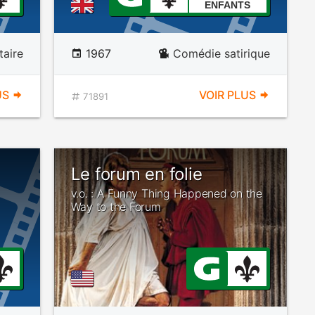
ENFANTS
aire
1967
Comédie satirique
US
VOIR PLUS
71891
Le forum en folie
v.o. : A Funny Thing Happened on the
Way to the Forum