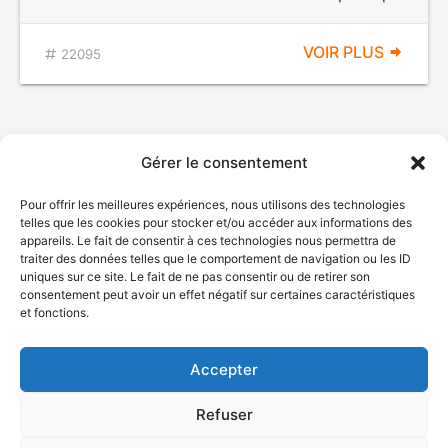
VOIR PLUS
22095
Gérer le consentement
Pour offrir les meilleures expériences, nous utilisons des technologies
telles que les cookies pour stocker et/ou accéder aux informations des
appareils. Le fait de consentir à ces technologies nous permettra de
traiter des données telles que le comportement de navigation ou les ID
uniques sur ce site. Le fait de ne pas consentir ou de retirer son
© Gouvernement du Québec, 2026
consentement peut avoir un effet négatif sur certaines caractéristiques
et fonctions.
Nous joindre
Plan du site
Accepter
Accessibilité
Accès à l'information
Refuser
Déclaration de services
Politique de confidentialité