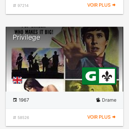
VOIR PLUS
97214
Privilege
1967
Drame
VOIR PLUS
58526