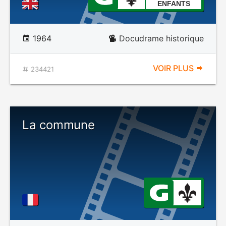
ENFANTS
1964
Docudrame historique
VOIR PLUS
234421
La commune