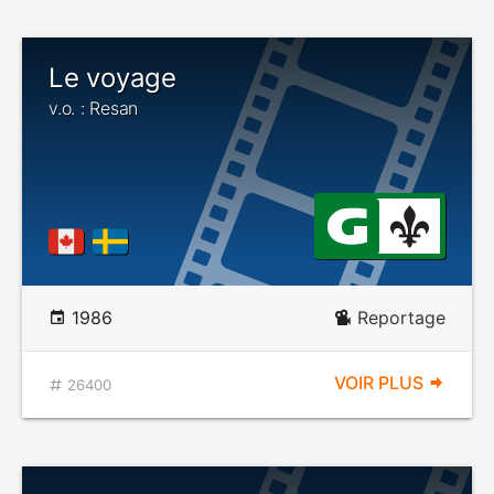
Le voyage
v.o. : Resan
1986
Reportage
VOIR PLUS
26400