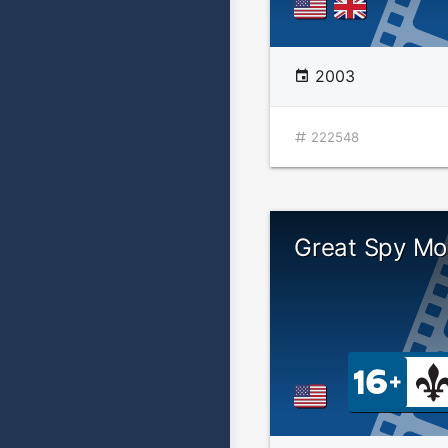
2003
222548
Great Spy Mo