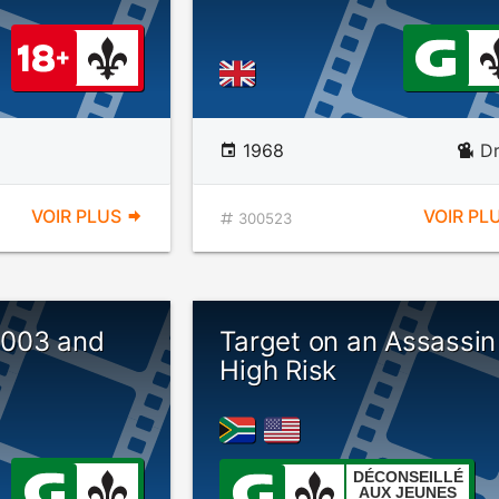
1968
D
VOIR PLUS
VOIR PL
300523
 2003 and
Target on an Assassin
High Risk
DÉCONSEILLÉ
AUX JEUNES