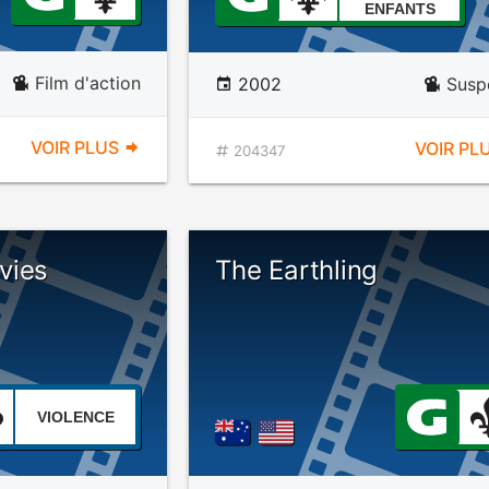
ENFANTS
Film d'action
2002
Susp
VOIR PLUS
VOIR PL
204347
vies
The Earthling
VIOLENCE