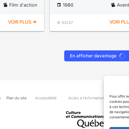
Film d'action
1980
Avent
VOIR PLUS
VOIR PL
83247
En afficher davantage
Pour offrir 
e
Plan du site
Accessibilité
Accès à l'information
Déclara
cookies pour
à ces techn
de navigatio
consentement