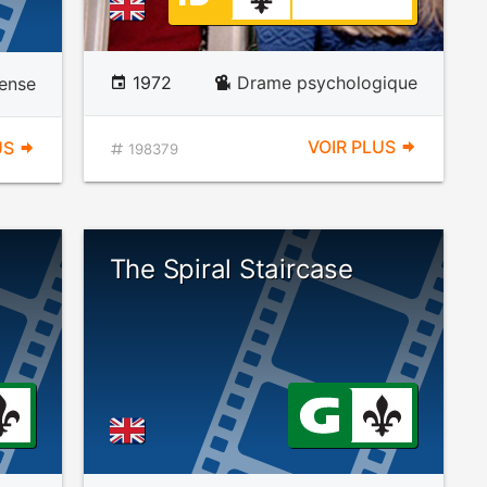
1972
Drame psychologique
ense
VOIR PLUS
US
198379
The Spiral Staircase