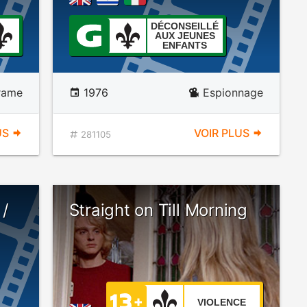
DÉCONSEILLÉ
AUX JEUNES
ENFANTS
rame
1976
Espionnage
US
VOIR PLUS
281105
 /
Straight on Till Morning
VIOLENCE