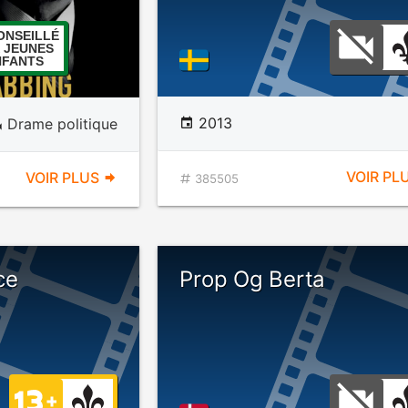
ONSEILLÉ
 JEUNES
NFANTS
2013
Drame politique
VOIR PL
VOIR PLUS
385505
ce
Prop Og Berta