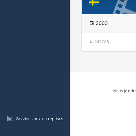
2003
247788
Nous joindr
Services aux entreprises