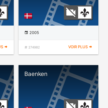
2005
US
VOIR PLUS
274982
Baenken