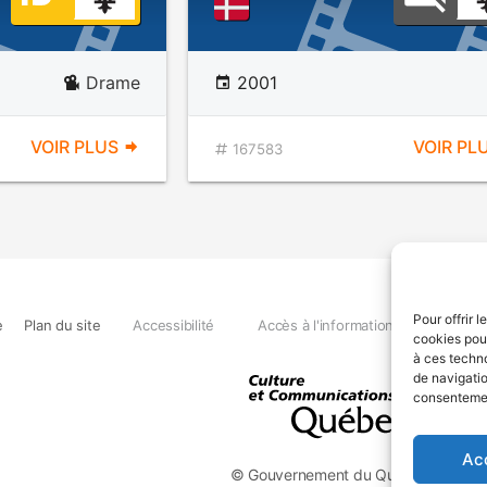
Drame
2001
VOIR PLUS
VOIR PL
167583
Pour offrir 
e
Plan du site
Accessibilité
Accès à l'information
Déclara
cookies pour
à ces techn
de navigatio
consentement
Ac
© Gouvernement du Québec, 2026