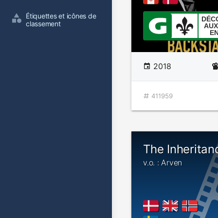
Étiquettes et icônes de 
DÉC
classement
AUX
E
2018
411959
The Inheritan
v.o. : Arven