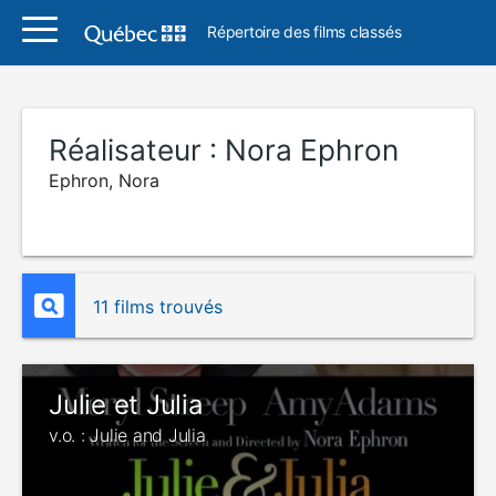
Répertoire des films classés
Réalisateur :
Nora Ephron
Ephron, Nora
11 films trouvés
Julie et Julia
v.o. : Julie and Julia