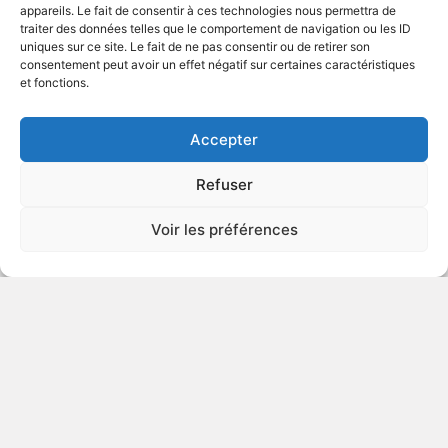
appareils. Le fait de consentir à ces technologies nous permettra de
traiter des données telles que le comportement de navigation ou les ID
uniques sur ce site. Le fait de ne pas consentir ou de retirer son
1993
Comédie sentimentale
consentement peut avoir un effet négatif sur certaines caractéristiques
et fonctions.
VOIR PLUS
50480
Accepter
Refuser
This Is My Life
Voir les préférences
1992
Comédie sentimentale