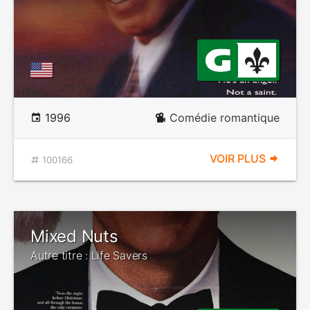
1996
Comédie romantique
VOIR PLUS
100166
Mixed Nuts
Autre titre : Life Savers