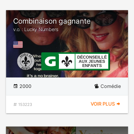
Combinaison gagnante
v.o. : Lucky Numbers
DÉCONSEILLÉ
AUX JEUNES
ENFANTS
2000
Comédie
VOIR PLUS
153223