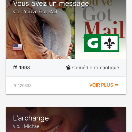
Vous avez un message
v.o. : You've Got Mail
1998
Comédie romantique
VOIR PLUS
120833
L'archange
v.o. : Michael