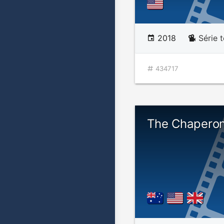
2018
Série 
434717
The Chapero