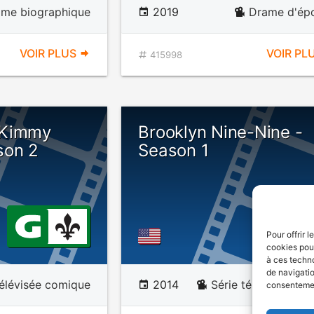
ame biographique
2019
Drame d'ép
VOIR PLUS
VOIR PL
415998
 Kimmy
Brooklyn Nine-Nine -
son 2
Season 1
Pour offrir 
cookies pour
à ces techn
de navigatio
télévisée comique
2014
Série télévisée co
consentement