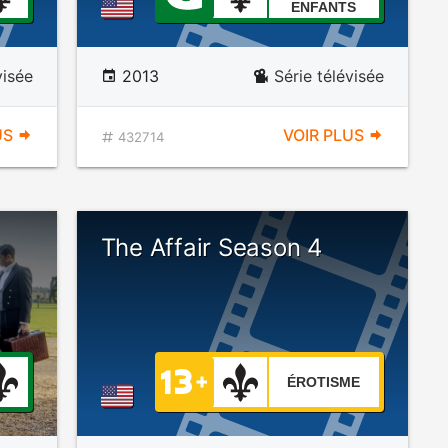
ENFANTS
visée
2013
Série télévisée
US
VOIR PLUS
432714
The Affair Season 4
ÉROTISME