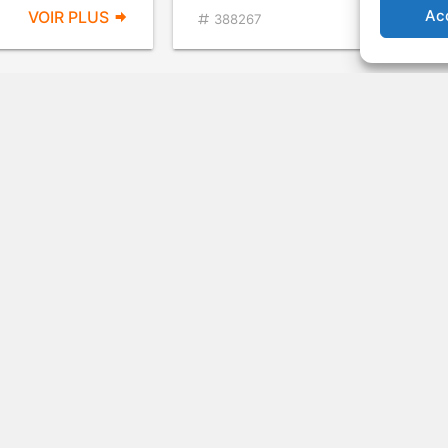
Ac
VOIR PLUS
VOIR PL
388267
Season 2
Psych - Season 1
DÉCONSEILLÉ
DÉCONSEI
AUX JEUNES
AUX JEUN
ENFANTS
ENFANT
Série télévisée
2006
Série télé
VOIR PLUS
VOIR PL
294322