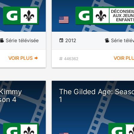
DÉCONSEI
AUX JEUN
ENFANT
Série télévisée
2012
Série télé
VOIR PLUS
VOIR PL
446362
 Kimmy
The Gilded Age: Seas
son 4
1