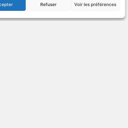
cepter
Refuser
Voir les préférences
US
VOIR PLUS
377567
Life as We Know It
LLÉ
ES
S
visée
2004
Série télévisée
US
VOIR PLUS
254609