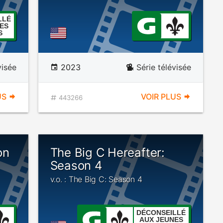
LLÉ
ES
S
visée
2023
Série télévisée
US
VOIR PLUS
443266
on
The Big C Hereafter:
Season 4
v.o. : The Big C: Season 4
DÉCONSEILLÉ
AUX JEUNES