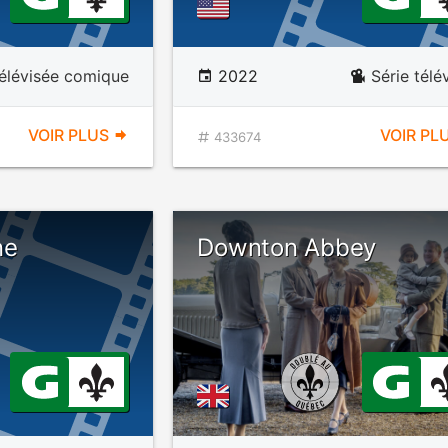
télévisée comique
2022
Série télé
VOIR PLUS
VOIR PL
433674
ne
Downton Abbey