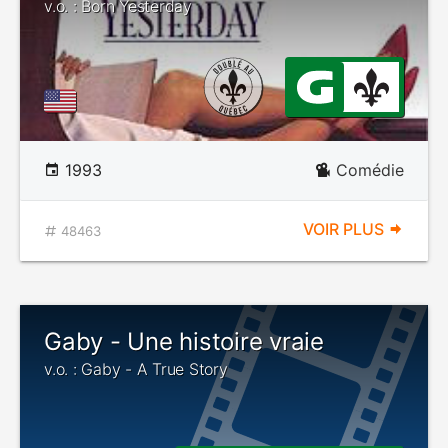
v.o. : Born Yesterday
1993
Comédie
VOIR PLUS
48463
Gaby - Une histoire vraie
v.o. : Gaby - A True Story