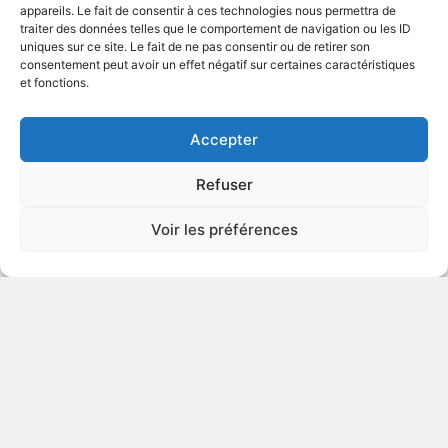
appareils. Le fait de consentir à ces technologies nous permettra de
traiter des données telles que le comportement de navigation ou les ID
uniques sur ce site. Le fait de ne pas consentir ou de retirer son
1990
Comédie dramatique
consentement peut avoir un effet négatif sur certaines caractéristiques
et fonctions.
VOIR PLUS
32213
Accepter
Refuser
Voir les préférences
© Gouvernement du Québec, 2026
Nous joindre
Plan du site
Accessibilité