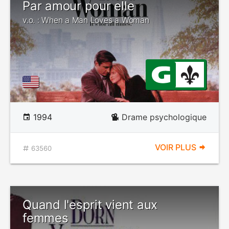
Par amour pour elle
v.o. : When a Man Loves a Woman
1994
Drame psychologique
VOIR PLUS
63560
Quand l'esprit vient aux
femmes