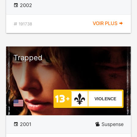
2002
VOIR PLUS
191738
Trapped
VIOLENCE
2001
Suspense