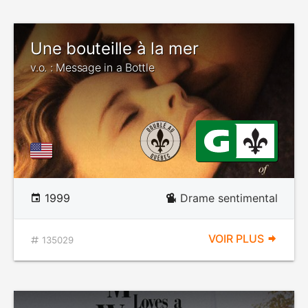
Une bouteille à la mer
v.o. : Message in a Bottle
1999
Drame sentimental
VOIR PLUS
135029