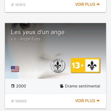
VOIR PLUS
181815
Les yeux d'un ange
v.o. : Angel Eyes
2000
Drame sentimental
VOIR PLUS
166959