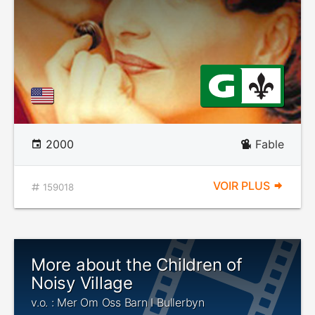
2000
Fable
VOIR PLUS
159018
More about the Children of
Noisy Village
v.o. : Mer Om Oss Barn I Bullerbyn