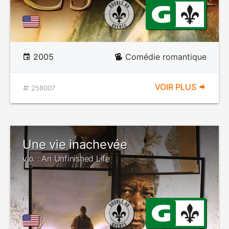
2005
Comédie romantique
VOIR PLUS
258007
Une vie inachevée
v.o. : An Unfinished Life