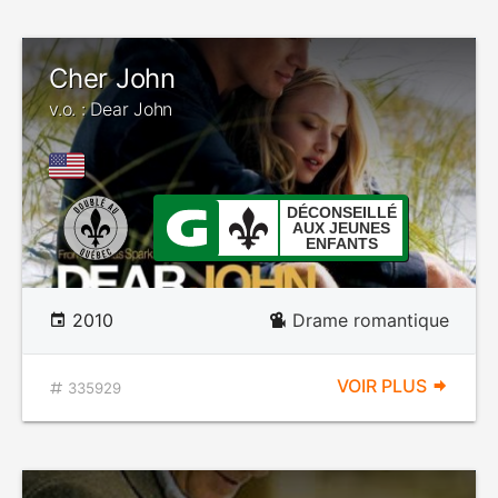
Cher John
v.o. : Dear John
DÉCONSEILLÉ
AUX JEUNES
ENFANTS
2010
Drame romantique
VOIR PLUS
335929