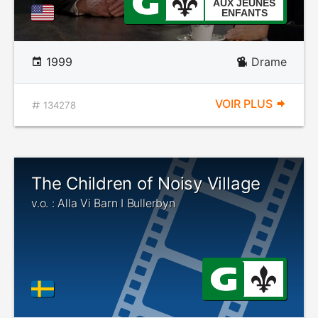
AUX JEUNES
ENFANTS
1999
Drame
VOIR PLUS
134278
The Children of Noisy Village
v.o. : Alla Vi Barn I Bullerbyn