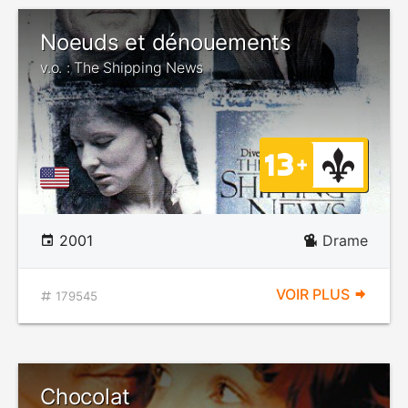
Noeuds et dénouements
v.o. : The Shipping News
2001
Drame
VOIR PLUS
179545
Chocolat