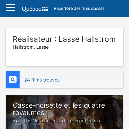
Répertoire des films classés
Réalisateur :
Lasse Hallstrom
Hallstrom, Lasse
24 films trouvés
Casse-noisette et les quatre
royaumes
v.o. : The Nutcracker and the Four Realms