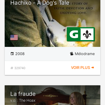
Hachiko - A Dog's Tale
2008
Mélodrame
VOIR PLUS
329740
La fraude
v.o. : The Hoax