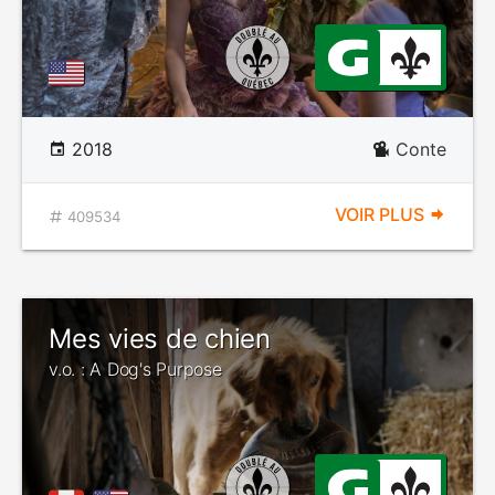
2018
Conte
VOIR PLUS
409534
Mes vies de chien
v.o. : A Dog's Purpose