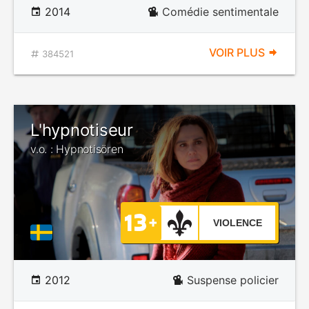
2014
Comédie sentimentale
VOIR PLUS
384521
L'hypnotiseur
v.o. : Hypnotisören
VIOLENCE
2012
Suspense policier