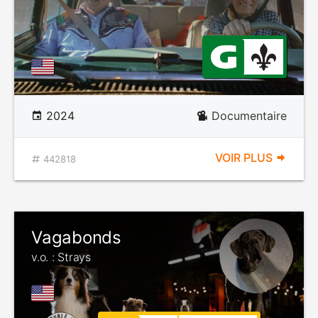
2024
Documentaire
VOIR PLUS
442818
Vagabonds
v.o. : Strays