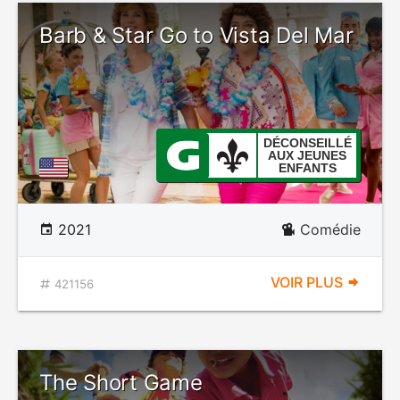
Barb & Star Go to Vista Del Mar
DÉCONSEILLÉ
AUX JEUNES
ENFANTS
2021
Comédie
VOIR PLUS
421156
The Short Game