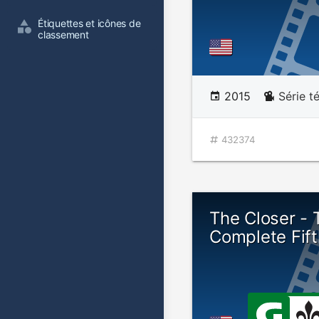
Étiquettes et icônes de 
classement
2015
Série t
432374
The Closer - 
Complete Fif