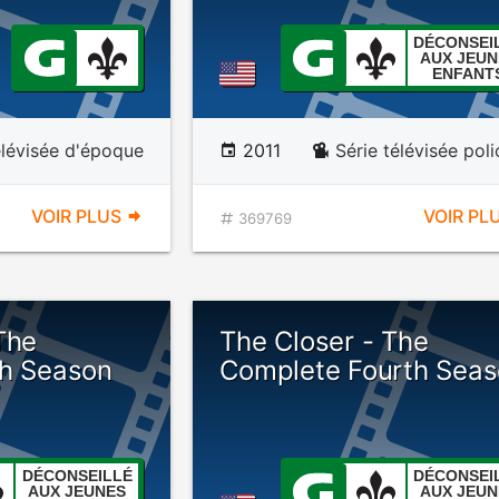
DÉCONSEI
AUX JEUN
ENFANT
élévisée d'époque
2011
Série télévisée poli
VOIR PLUS
VOIR PL
369769
The
The Closer - The
th Season
Complete Fourth Sea
DÉCONSEILLÉ
DÉCONSEI
AUX JEUNES
AUX JEUN