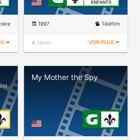
S
ENFANTS
cière
1997
Téléfilm
US
VOIR PLUS
285007
My Mother the Spy
ond