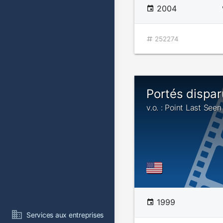
2004
252274
Portés dispar
v.o. : Point Last Seen
1999
Services aux entreprises