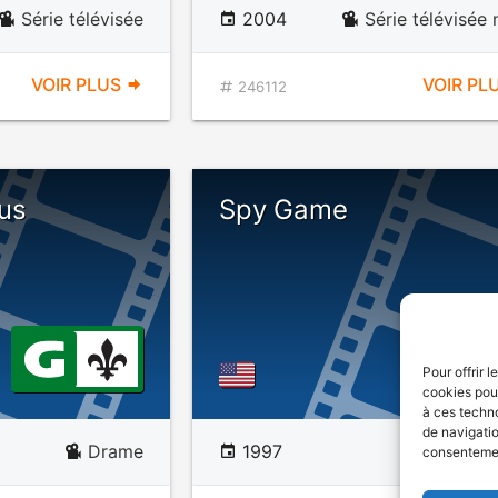
Série télévisée
2004
Série télévisée 
VOIR PLUS
VOIR PL
246112
us
Spy Game
Pour offrir 
cookies pour
à ces techn
de navigatio
Drame
1997
consentement