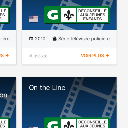
LLÉ
DÉCONSEILLÉ
ES
AUX JEUNES
S
ENFANTS
cière
2010
Série télévisée policière
US
VOIR PLUS
356636
On the Line
son
LLÉ
DÉCONSEILLÉ
ES
AUX JEUNES