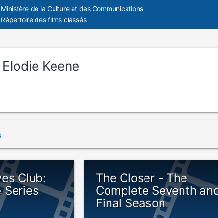
Ministère de la Culture et des Communications
Répertoire des films classés
:
Elodie Keene
s
ves Club:
The Closer - The
 Series
Complete Seventh an
Final Season