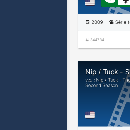
2009
Série t
344734
Nip / Tuck - 
v.o. : Nip / Tuck - T
Second Season