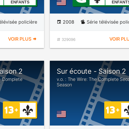
ENFANTS
ENFANT
élévisée policière
2008
Série télévisée poli
VOIR PLUS
VOIR PL
329096
Saison 2
Sur écoute - Saison 2
he Complete
v.o. : The Wire: The Complete Sec
Season