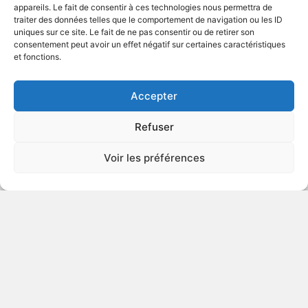
appareils. Le fait de consentir à ces technologies nous permettra de
traiter des données telles que le comportement de navigation ou les ID
uniques sur ce site. Le fait de ne pas consentir ou de retirer son
2009
Série télévisée de science-fiction
consentement peut avoir un effet négatif sur certaines caractéristiques
et fonctions.
VOIR PLUS
337290
Accepter
Refuser
Dr House - Saison 5
Voir les préférences
v.o. : House, M. D.: Season 5
2008
Série télévisée