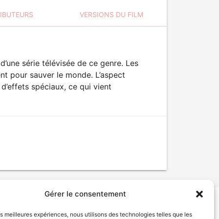
RIBUTEURS
VERSIONS DU FILM
d’une série télévisée de ce genre. Les
ient pour sauver le monde. L’aspect
’effets spéciaux, ce qui vient
Gérer le consentement
les meilleures expériences, nous utilisons des technologies telles que les
tion de services
Politique de confidentialité