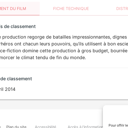
ENT DU FILM
FICHE TECHNIQUE
DIST
sement
fs de classement
t
 production regorge de batailles impressionnantes, dignes 
DÉCONSEILLÉ
AUX JEUNES
héros ont chacun leurs pouvoirs, qu’ils utilisent à bon esc
ENFANTS
ce-fiction domine cette production à gros budget, bourrée d
morcer le climat tendu de fin du monde.
 de classement
ril 2014
Pour offrir 
e
Plan du site
Accessibilité
Accès à l'information
Déclara