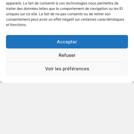
appareils. Le fait de consentir à ces technologies nous permettra de
traiter des données telles que le comportement de navigation ou les ID
uniques sur ce site. Le fait de ne pas consentir ou de retirer son
2010
Série télévisée
consentement peut avoir un effet négatif sur certaines caractéristiques
et fonctions.
VOIR PLUS
351905
Accepter
Refuser
Bored to Death - The Complete
Voir les préférences
First Season
2009
Série télévisée