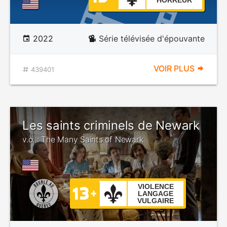
HORREUR
2022
Série télévisée d'épouvante
VOIR PLUS
439401
Les saints criminels de Newark
v.o. : The Many Saints of Newark
VIOLENCE
LANGAGE
VULGAIRE