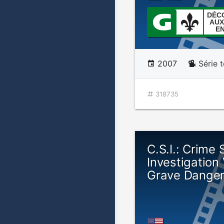
DÉC
AUX
E
2007
Série t
318735
C.S.I.: Crime
Investigation 
Grave Dange