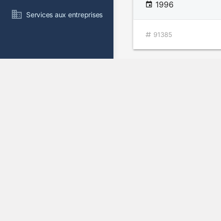
1996
Services aux entreprises
91385
Adieu papa!
v.o. : Passed Away
1992