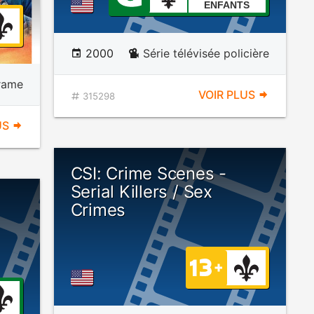
ENFANTS
2000
Série télévisée policière
rame
VOIR PLUS
315298
US
CSI: Crime Scenes -
Serial Killers / Sex
Crimes