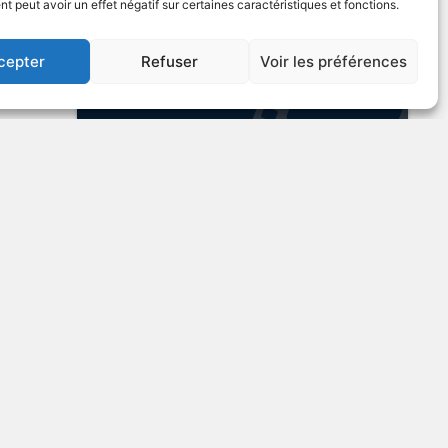
ures
 peut avoir un effet négatif sur certaines caractéristiques et fonctions.
VOIR PLUS
137393
US
cepter
Refuser
Voir les préférences
In the Kingdom of the
Blind, The Man with One
ing
Eye Is King
VIOLENCE
1995
Gangsters
ique
VOIR PLUS
85102