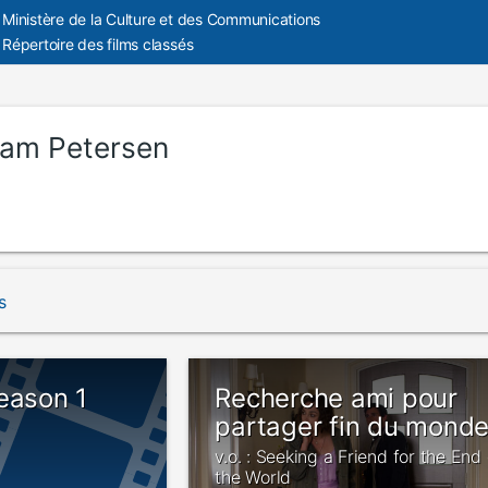
Ministère de la Culture et des Communications
Répertoire des films classés
liam Petersen
s
eason 1
Recherche ami pour
partager fin du mond
v.o. : Seeking a Friend for the End 
the World