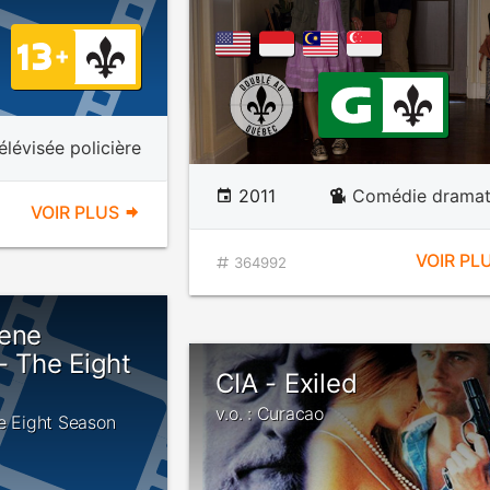
élévisée policière
2011
Comédie dramat
VOIR PLUS
VOIR PL
364992
cene
- The Eight
CIA - Exiled
v.o. : Curacao
he Eight Season