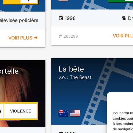
1998
D
élévisée policière
VOIR PL
265289
VOIR PLUS
La bête
rtelle
v.o. : The Beast
VIOLENCE
Pour offrir 
cookies pour
à ces techn
de navigatio