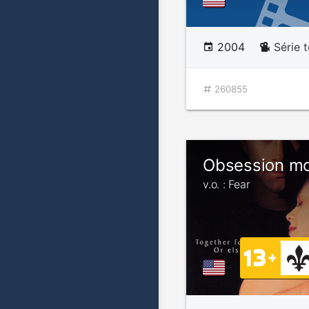
2004
Série t
260855
Obsession mo
v.o. : Fear