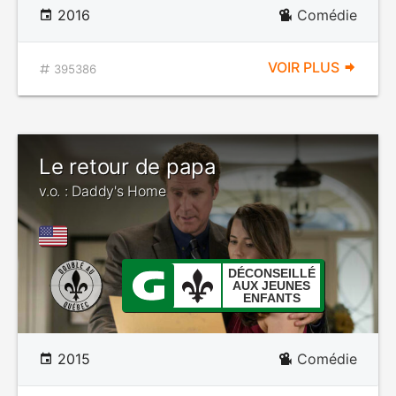
2016
Comédie
VOIR PLUS
395386
Le retour de papa
v.o. : Daddy's Home
DÉCONSEILLÉ
AUX JEUNES
ENFANTS
2015
Comédie