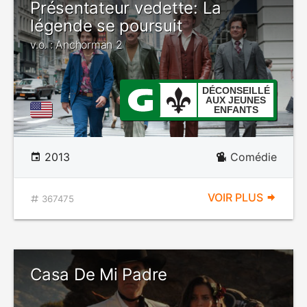
Présentateur vedette: La
légende se poursuit
v.o. : Anchorman 2
DÉCONSEILLÉ
AUX JEUNES
ENFANTS
2013
Comédie
VOIR PLUS
367475
Casa De Mi Padre