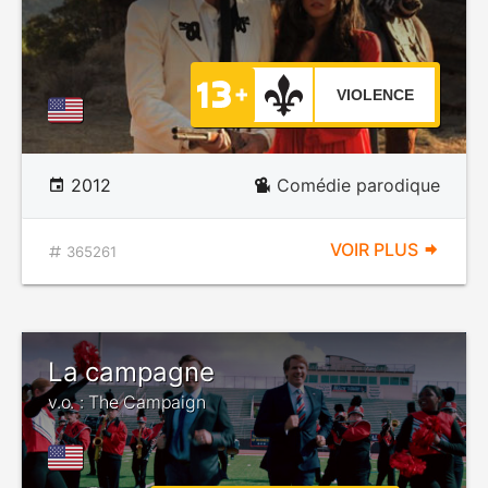
VIOLENCE
2012
Comédie parodique
VOIR PLUS
365261
La campagne
v.o. : The Campaign