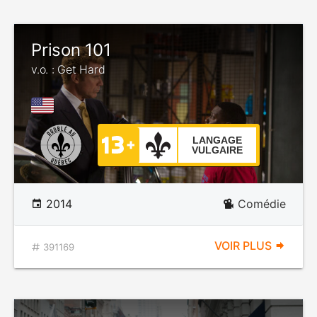
Prison 101
v.o. : Get Hard
LANGAGE
VULGAIRE
2014
Comédie
VOIR PLUS
391169