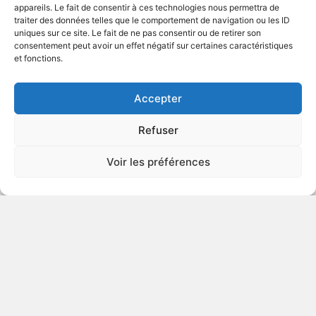
appareils. Le fait de consentir à ces technologies nous permettra de
traiter des données telles que le comportement de navigation ou les ID
uniques sur ce site. Le fait de ne pas consentir ou de retirer son
2010
Drame psychologique
consentement peut avoir un effet négatif sur certaines caractéristiques
et fonctions.
VOIR PLUS
359429
Accepter
Refuser
Funny or Die Presents - Season
Voir les préférences
1
VIOLENCE
LANGAGE
VULGAIRE
2009
Série télévisée comique