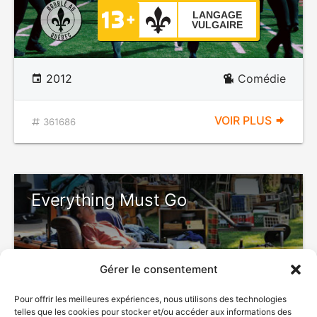
LANGAGE
VULGAIRE
2012
Comédie
VOIR PLUS
361686
Everything Must Go
Gérer le consentement
DÉCONSEILLÉ
AUX JEUNES
Pour offrir les meilleures expériences, nous utilisons des technologies
ENFANTS
telles que les cookies pour stocker et/ou accéder aux informations des