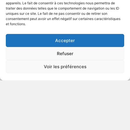
appareils. Le fait de consentir à ces technologies nous permettra de
traiter des données telles que le comportement de navigation ou les ID
uniques sur ce site. Le fait de ne pas consentir ou de retirer son
2003
Téléfilm biographique
consentement peut avoir un effet négatif sur certaines caractéristiques
et fonctions.
VOIR PLUS
227645
Accepter
Refuser
National Lampoon présente
Voir les préférences
Van Wilder
v.o. : National Lampoon's Van Wilder
LANGAGE
VULGAIRE
2001
Comédie