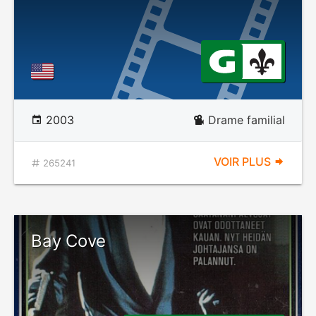
2003
Drame familial
VOIR PLUS
265241
Bay Cove