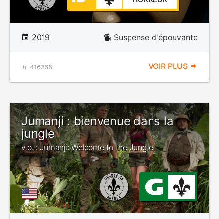
HORREUR
2019
Suspense d'épouvante
VOIR PLUS
416368
Jumanji : bienvenue dans la
jungle
v.o. : Jumanji: Welcome to the Jungle