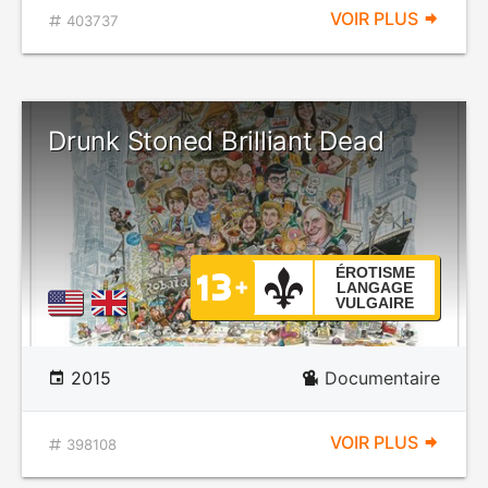
VOIR PLUS
403737
Drunk Stoned Brilliant Dead
ÉROTISME
LANGAGE
VULGAIRE
2015
Documentaire
VOIR PLUS
398108