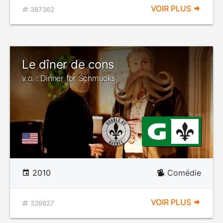
VOIR PLUS
387362
Le dîner de cons
v.o. : Dinner for Schmucks
2010
Comédie
VOIR PLUS
339827