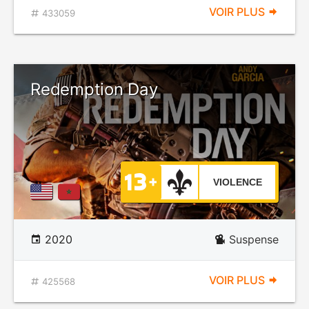
VOIR PLUS
433059
Redemption Day
VIOLENCE
2020
Suspense
VOIR PLUS
425568