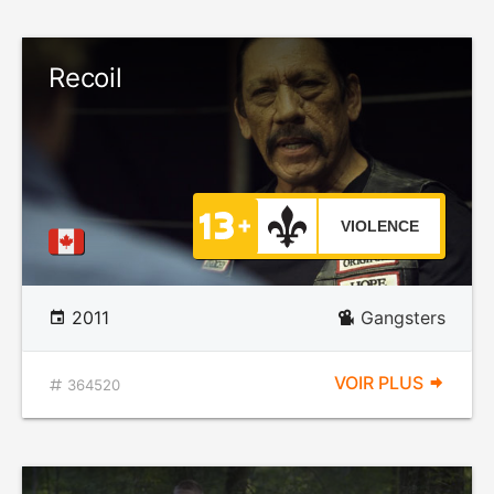
Recoil
VIOLENCE
2011
Gangsters
VOIR PLUS
364520