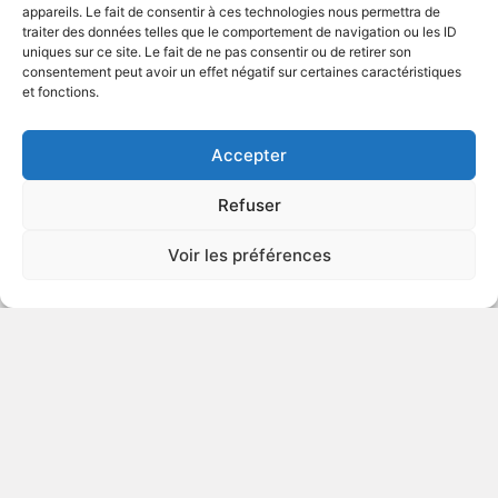
appareils. Le fait de consentir à ces technologies nous permettra de
traiter des données telles que le comportement de navigation ou les ID
uniques sur ce site. Le fait de ne pas consentir ou de retirer son
2015
Chronique
consentement peut avoir un effet négatif sur certaines caractéristiques
et fonctions.
VOIR PLUS
398630
Accepter
Refuser
Géronimo
Voir les préférences
DÉCONSEILLÉ
AUX JEUNES
ENFANTS
2014
Drame de milieu