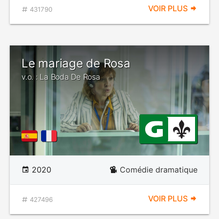
VOIR PLUS
431790
Le mariage de Rosa
v.o. : La Boda De Rosa
2020
Comédie dramatique
VOIR PLUS
427496