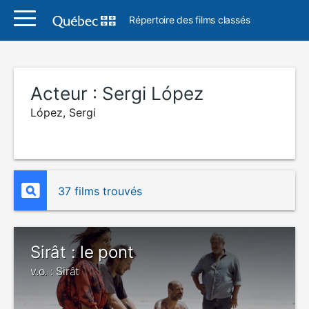
Répertoire des films classés
Acteur :
Sergi López
López, Sergi
37 films trouvés
Sirât : le pont
v.o. : Sirât