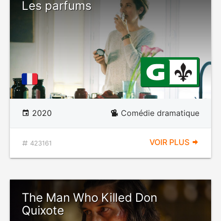
Les parfums
2020
Comédie dramatique
VOIR PLUS
423161
The Man Who Killed Don
Quixote