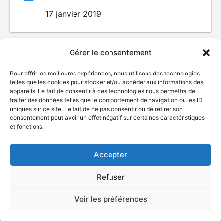
17 janvier 2019
Gérer le consentement
Pour offrir les meilleures expériences, nous utilisons des technologies
telles que les cookies pour stocker et/ou accéder aux informations des
appareils. Le fait de consentir à ces technologies nous permettra de
traiter des données telles que le comportement de navigation ou les ID
uniques sur ce site. Le fait de ne pas consentir ou de retirer son
© Gouvernement du Québec, 2026
consentement peut avoir un effet négatif sur certaines caractéristiques
et fonctions.
Nous joindre
Plan du site
Accepter
Accessibilité
Accès à l'information
Refuser
Déclaration de services
Politique de confidentialité
Voir les préférences