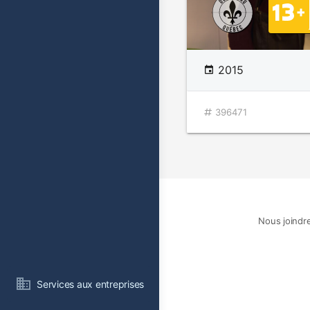
2015
396471
Nous joindr
Services aux entreprises