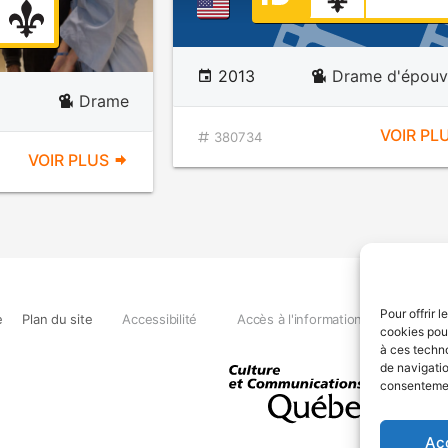
2013
Drame d'épouv
Drame
VOIR PL
380734
VOIR PLUS
Pour offrir 
e
Plan du site
Accessibilité
Accès à l'information
Déclara
cookies pour
à ces techn
de navigatio
consentement
Ac