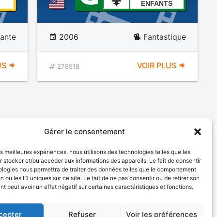
ENFANTS
ante
2006
Fantastique
US
VOIR PLUS
278918
Gérer le consentement
les meilleures expériences, nous utilisons des technologies telles que les
tion de services
Politique de confidentialité
 stocker et/ou accéder aux informations des appareils. Le fait de consentir
ologies nous permettra de traiter des données telles que le comportement
n ou les ID uniques sur ce site. Le fait de ne pas consentir ou de retirer son
 peut avoir un effet négatif sur certaines caractéristiques et fonctions.
cepter
Refuser
Voir les préférences