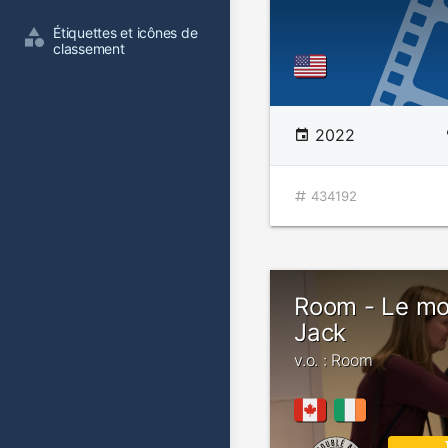
Étiquettes et icônes de 
classement
2022
434192
Room - Le m
Jack
v.o. : Room