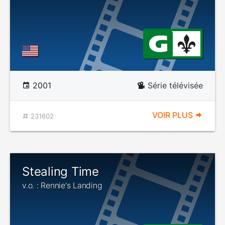
2001
Série télévisée
VOIR PLUS
231602
Stealing Time
v.o. : Rennie's Landing