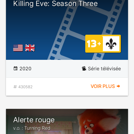
Killing Eve: Season Three
2020
Série télévisée
VOIR PLUS
430582
Alerte rouge
v.o. : Turning Red