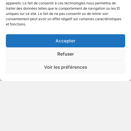
appareils. Le fait de consentir à ces technologies nous permettra de
traiter des données telles que le comportement de navigation ou les ID
uniques sur ce site. Le fait de ne pas consentir ou de retirer son
2021
Animation
consentement peut avoir un effet négatif sur certaines caractéristiques
et fonctions.
VOIR PLUS
422207
Accepter
Refuser
This Changes Everything
Voir les préférences
2019
Documentaire