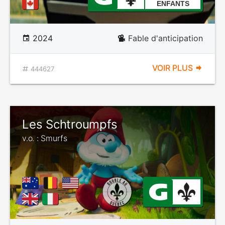
ENFANTS
2024
Fable d'anticipation
VOIR PLUS
444627
Les Schtroumpfs
v.o. : Smurfs