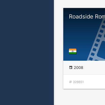
Roadside Ro
2008
326651