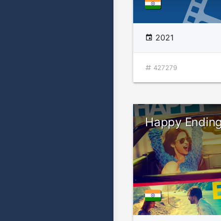
2021
427279
Happy Endin