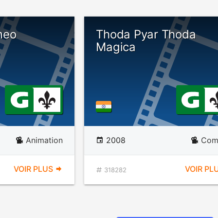
meo
Thoda Pyar Thoda
Magica
Animation
2008
Com
VOIR PLUS
VOIR PL
318282