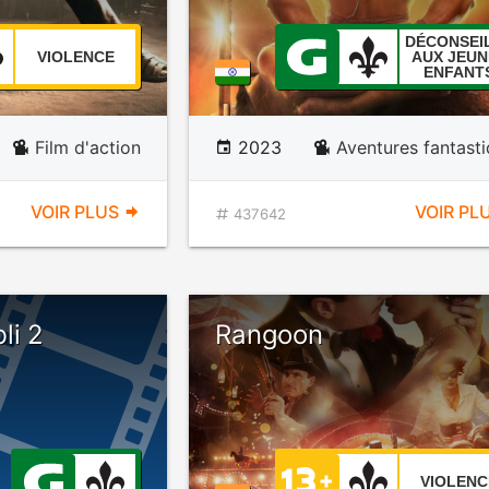
DÉCONSEI
VIOLENCE
AUX JEUN
ENFANT
Film d'action
2023
Aventures fantast
VOIR PLUS
VOIR PL
437642
li 2
Rangoon
VIOLENC