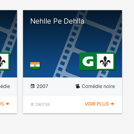
Nehlle Pe Dehlla
édie
2007
Comédie noire
US
VOIR PLUS
290759