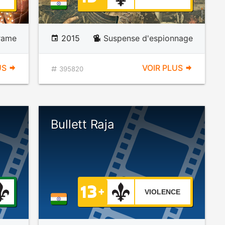
rame
2015
Suspense d'espionnage
US
VOIR PLUS
395820
Bullett Raja
VIOLENCE