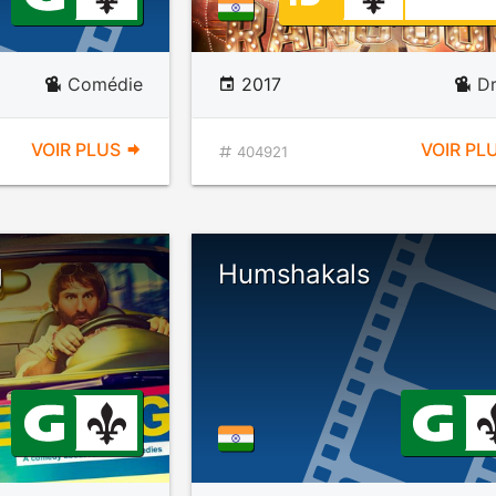
Comédie
2017
D
VOIR PLUS
VOIR PL
404921
g
Humshakals