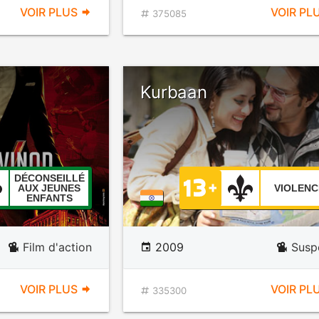
VOIR PLUS
VOIR PL
375085
Kurbaan
DÉCONSEILLÉ
AUX JEUNES
VIOLENC
ENFANTS
Film d'action
2009
Susp
VOIR PLUS
VOIR PL
335300