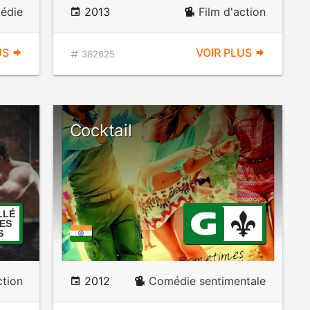
édie
2013
Film d'action
US
VOIR PLUS
382625
Cocktail
LLÉ
ES
S
ction
2012
Comédie sentimentale