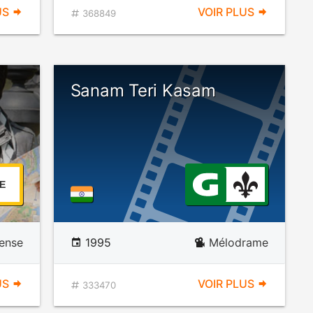
US
VOIR PLUS
368849
Sanam Teri Kasam
E
ense
1995
Mélodrame
US
VOIR PLUS
333470