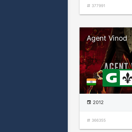
377991
Agent Vinod
2012
366355