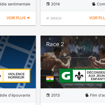
die sentimentale
2014
Com
VOIR PLUS
VOIR PL
386828
Race 2
DÉCONSEI
VIOLENCE
AUX JEUN
HORREUR
ENFANT
die d'épouvante
2013
Film d'a