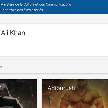
Ministère de la Culture et des Communications
Répertoire des films classés
 Ali Khan
és
1
Adipurush