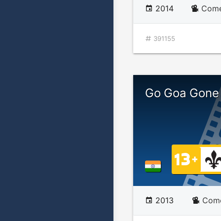
2014
Comé
391155
Go Goa Gone
2013
Comé