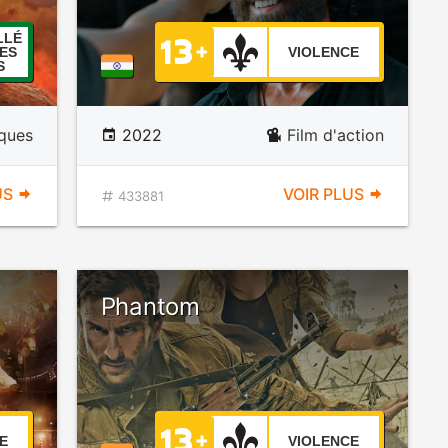
LLÉ
ES
VIOLENCE
S
iques
2022
Film d'action
US
VOIR PLUS
433881
Phantom
E
VIOLENCE