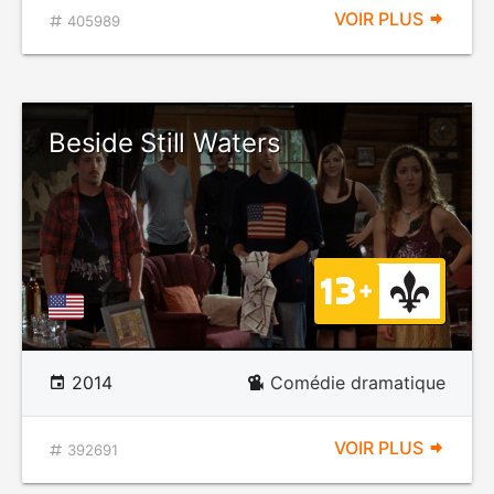
VOIR PLUS
405989
Beside Still Waters
2014
Comédie dramatique
VOIR PLUS
392691