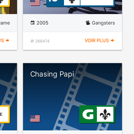
rame
2005
Gangsters
US
VOIR PLUS
266474
Chasing Papi
E