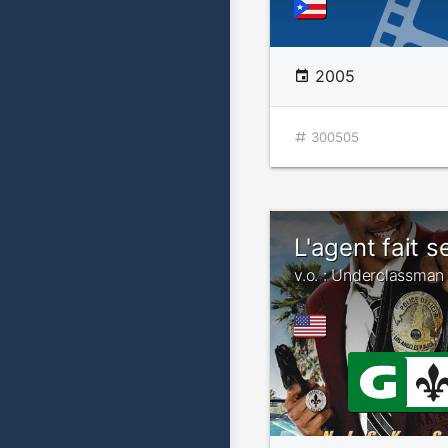
2005
300505
L'agent fait s
v.o. : Underclassman