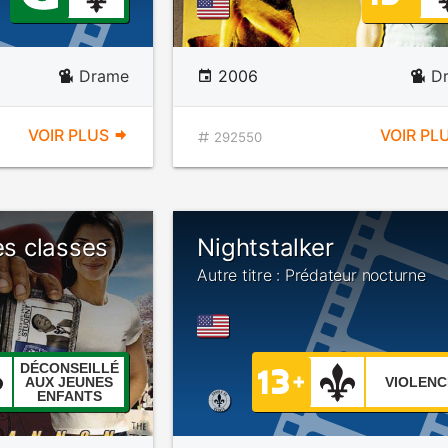
Drame
2006
D
VOIR PLUS
VOIR PL
292550
es classes
Nightstalker
Autre titre : Prédateur nocturne
DÉCONSEILLÉ
AUX JEUNES
VIOLENC
ENFANTS