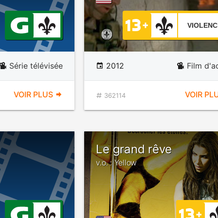
VIOLENC
Série télévisée
2012
Film d'a
VOIR PLUS
VOIR PL
362114
Le grand rêve
v.o. : Yellow