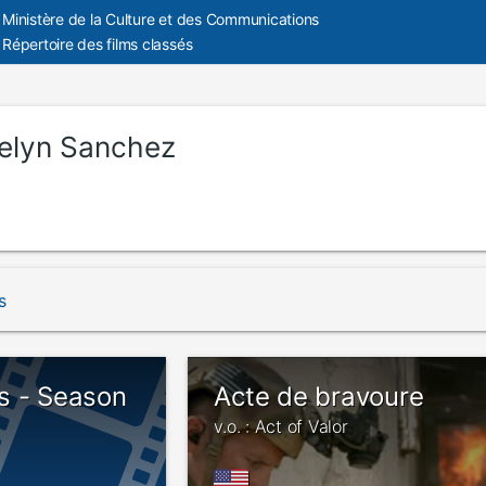
Ministère de la Culture et des Communications
Répertoire des films classés
elyn Sanchez
s
s - Season
Acte de bravoure
v.o. : Act of Valor