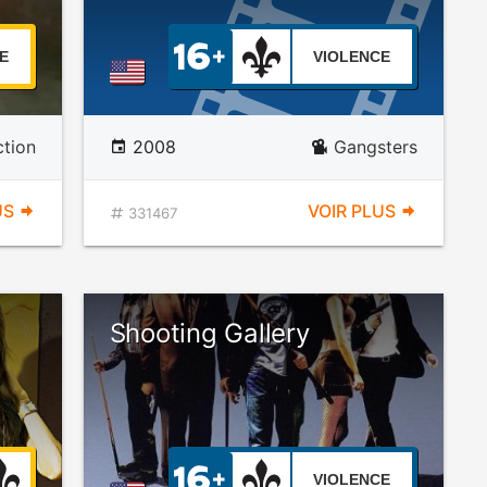
E
VIOLENCE
ction
2008
Gangsters
US
VOIR PLUS
331467
Shooting Gallery
VIOLENCE