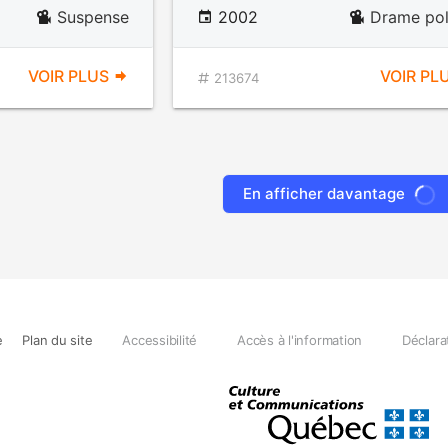
Suspense
2002
Drame pol
VOIR PLUS
VOIR PL
213674
En afficher davantage
e
Plan du site
Accessibilité
Accès à l'information
Déclara