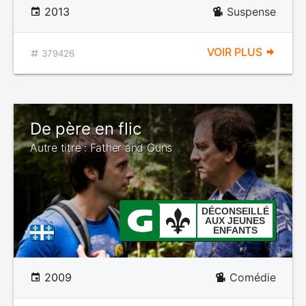
2013
Suspense
VOIR PLUS
379426
De père en flic
Autre titre : Father and Guns
DÉCONSEILLÉ
AUX JEUNES
ENFANTS
2009
Comédie