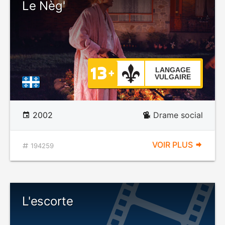
Le Nèg'
LANGAGE
VULGAIRE
2002
Drame social
VOIR PLUS
194259
L'escorte