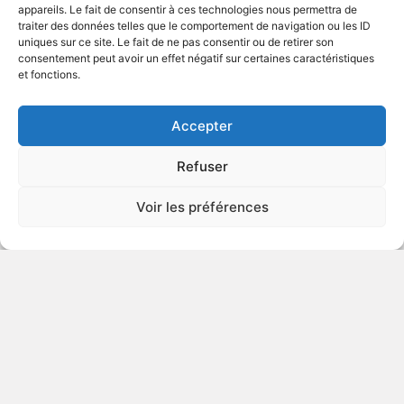
appareils. Le fait de consentir à ces technologies nous permettra de
traiter des données telles que le comportement de navigation ou les ID
uniques sur ce site. Le fait de ne pas consentir ou de retirer son
2008
Suspense
consentement peut avoir un effet négatif sur certaines caractéristiques
et fonctions.
VOIR PLUS
334963
Accepter
Refuser
Le projet Lazarus
Voir les préférences
v.o. : The Lazarus Project
2008
Suspense