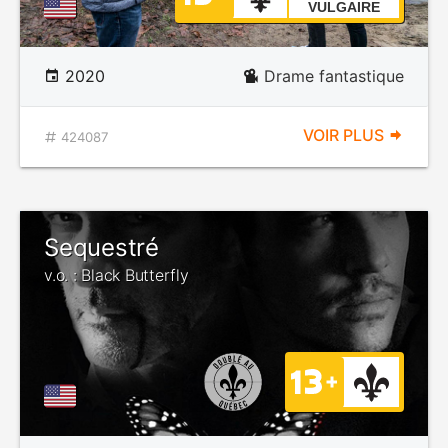
VULGAIRE
2020
Drame fantastique
VOIR PLUS
424087
Sequestré
v.o. : Black Butterfly